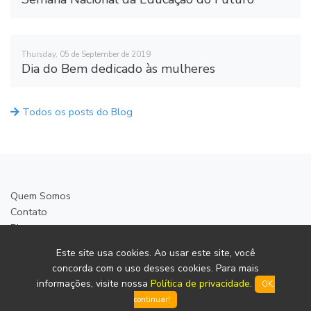
Thursday, 05 de September de 2019
Dia do Bem dedicado às mulheres
Todos os posts do Blog
Quem Somos
Contato
Blog
Política de privacidade
Este site usa cookies. Ao usar este site, você
Termos de Voluntariado
concorda com o uso desses cookies. Para mais
informações, visite nossa
Política de privacidade
.
OK,
continuar!
© 2026 Unidos UDV. Todos os direitos reservados.